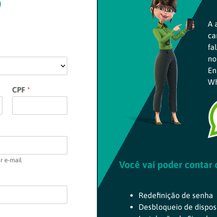
O
A 
ca
fa
no
En
Wh
CPF
*
r e-mail
Você vai poder contar
Redefinição de senha
Desbloqueio de disposi