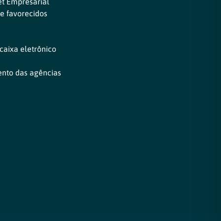
et Empresarial
de favorecidos
s
caixa eletrônico
ento das agências