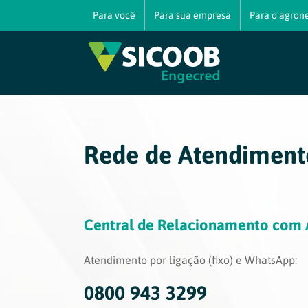
Ir
Para você
Para sua empresa
Para o agron
para
o
conteúdo
Rede de Atendiment
Central de Relacionamento com 
Atendimento por ligação (fixo) e WhatsApp:
0800 943 3299