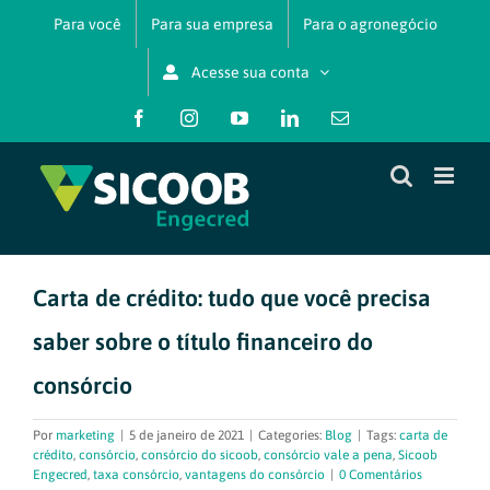
Ir
Para você
Para sua empresa
Para o agronegócio
para
o
Acesse sua conta
conteúdo
Facebook
Instagram
YouTube
LinkedIn
E-
mail
Carta de crédito: tudo que você precisa
saber sobre o título financeiro do
consórcio
Por
marketing
|
5 de janeiro de 2021
|
Categories:
Blog
|
Tags:
carta de
crédito
,
consórcio
,
consórcio do sicoob
,
consórcio vale a pena
,
Sicoob
Engecred
,
taxa consórcio
,
vantagens do consórcio
|
0 Comentários