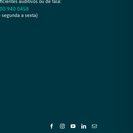
icientes auditivos ou de fala:
00 940 0458
e segunda a sexta)
Facebook
Instagram
YouTube
LinkedIn
E-
mail