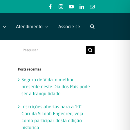
Facebook
Instagram
YouTube
LinkedIn
E-
mail
s
Atendimento
Associe-se
Buscar
resultados
para:
Posts recentes
Seguro de Vida: o melhor
presente neste Dia dos Pais pode
ser a tranquilidade
Inscrições abertas para a 10ª
Corrida Sicoob Engecred; veja
como participar desta edição
histórica