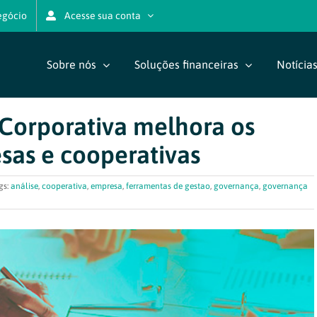
egócio
Acesse sua conta
Sobre nós
Soluções financeiras
Notícia
orporativa melhora os
sas e cooperativas
gs:
análise
,
cooperativa
,
empresa
,
ferramentas de gestao
,
governança
,
governança