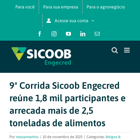
Ir
Para você
Para sua empresa
Para o agronegócio
para
o
Acesse sua conta
conteúdo
Facebook
Instagram
YouTube
LinkedIn
E-
mail
9ª Corrida Sicoob Engecred
reúne 1,8 mil participantes e
arrecada mais de 2,5
toneladas de alimentos
Por
maisamartins
|
10 de novembro de 2025
|
Categories:
Artigos &