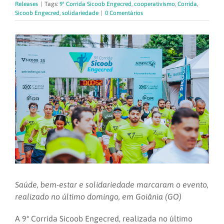
Releases
|
Tags:
9ª Corrida Sicoob Engecred
,
cooperativismo
,
Corrida
,
Sicoob Engecred
,
solidariedade
|
0 Comentários
Saúde, bem-estar e solidariedade marcaram o evento,
realizado no último domingo, em Goiânia (GO)
A 9ª Corrida Sicoob Engecred, realizada no último