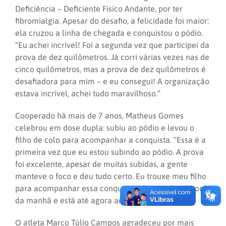
Deficiência – Deficiente Físico Andante, por ter
fibromialgia. Apesar do desafio, a felicidade foi maior:
ela cruzou a linha de chegada e conquistou o pódio.
“Eu achei incrível! Foi a segunda vez que participei da
prova de dez quilômetros. Já corri várias vezes nas de
cinco quilômetros, mas a prova de dez quilômetros é
desafiadora para mim – e eu consegui! A organização
estava incrível, achei tudo maravilhoso.”
Cooperado há mais de 7 anos, Matheus Gomes
celebrou em dose dupla: subiu ao pódio e levou o
filho de colo para acompanhar a conquista. “Essa é a
primeira vez que eu estou subindo ao pódio. A prova
foi excelente, apesar de muitas subidas, a gente
manteve o foco e deu tudo certo. Eu trouxe meu filho
para acompanhar essa conquista, ele acordou 5 horas
da manhã e está até agora aqui comigo.”
O atleta Marco Túlio Campos agradeceu por mais