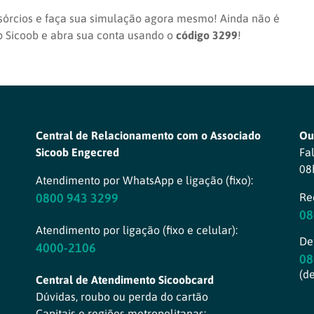
sórcios e faça sua simulação agora mesmo! Ainda não é
p Sicoob e abra sua conta usando o
código 3299
!
Central de Relacionamento com o Associado
Ou
Sicoob Engecred
Fa
08
Atendimento por WhatsApp e ligação (fixo):
0800 943 3299
Re
08
Atendimento por ligação (fixo e celular):
Def
4000-2106
08
(d
Central de Atendimento Sicoobcard
Dúvidas, roubo ou perda do cartão
Capitais e regiões metropolitanas: