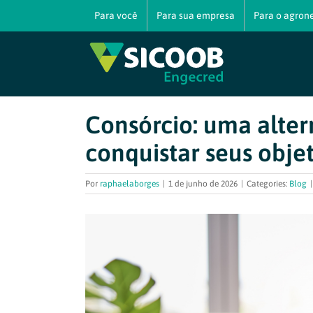
Ir
Para você
Para sua empresa
Para o agron
para
o
conteúdo
Consórcio: uma alter
conquistar seus objet
Por
raphaelaborges
|
1 de junho de 2026
|
Categories:
Blog
|