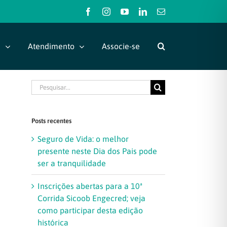
Facebook
Instagram
YouTube
LinkedIn
E-
mail
s
Atendimento
Associe-se
Buscar
resultados
para:
Posts recentes
Seguro de Vida: o melhor
presente neste Dia dos Pais pode
ser a tranquilidade
Inscrições abertas para a 10ª
Corrida Sicoob Engecred; veja
como participar desta edição
histórica