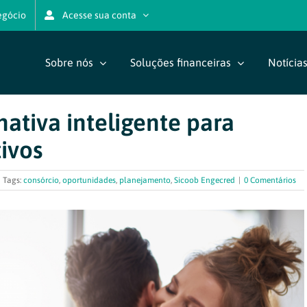
egócio
Acesse sua conta
Sobre nós
Soluções financeiras
Notícia
nativa inteligente para
ivos
Tags:
consórcio
,
oportunidades
,
planejamento
,
Sicoob Engecred
|
0 Comentários