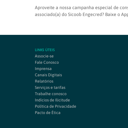
Aproveite a nossa campanha especial de con
associado(a) do Sicoob Engecred? Baixe o Ap
LINKS ÚTEIS
Associe-se
Fale Conosco
Imprensa
Canais Digitais
Relatórios
Serviços e tarifas
Trabalhe conosco
Indícios de Ilicitude
Política de Privacidade
Pacto de Ética