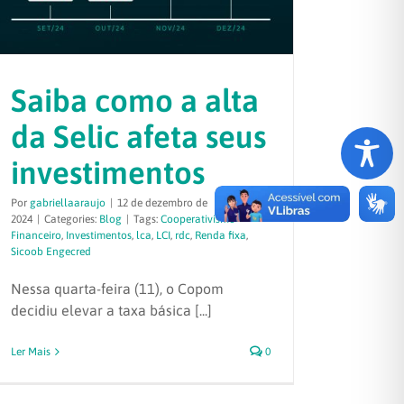
Saiba como a alta
da Selic afeta seus
investimentos
Por
gabriellaaraujo
|
12 de dezembro de
2024
|
Categories:
Blog
|
Tags:
Cooperativismo
Financeiro
,
Investimentos
,
lca
,
LCI
,
rdc
,
Renda fixa
,
Sicoob Engecred
Nessa quarta-feira (11), o Copom
decidiu elevar a taxa básica [...]
Ler Mais
0