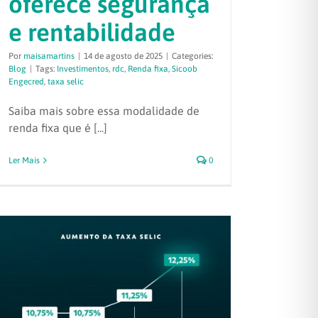
oferece segurança
e rentabilidade
Por
maisamartins
|
14 de agosto de 2025
|
Categories:
Blog
|
Tags:
Investimentos
,
rdc
,
Renda fixa
,
Sicoob
Engecred
,
taxa selic
Saiba mais sobre essa modalidade de
renda fixa que é [...]
Ler Mais
0