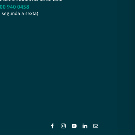
00 940 0458
e segunda a sexta)
Facebook
Instagram
YouTube
LinkedIn
E-
mail