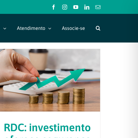
Facebook
Instagram
YouTube
LinkedIn
E-
mail
s
Atendimento
Associe-se
RDC: investimento