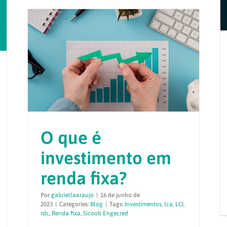
O que é
investimento em
renda fixa?
Por
gabriellaaraujo
|
16 de junho de
2023
|
Categories:
Blog
|
Tags:
Investimentos
,
lca
,
LCI
,
rdc
,
Renda fixa
,
Sicoob Engecred