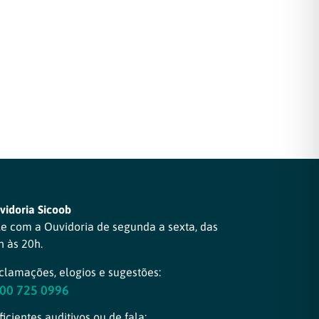
vidoria Sicoob
le com a Ouvidoria de segunda a sexta, das
h às 20h.
clamações, elogios e sugestões:
00 725 0996
icientes auditivos ou de fala: