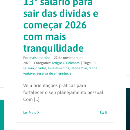
13º salário para
sair das dívidas e
começar 2026
com mais
tranquilidade
Por
maisamartins
|
27 de novembro de
2025
|
Categories:
Artigos & Releases
|
Tags:
13º
salário
,
dívidas
,
Investimentos
,
Renda fixa
,
renda
variável
,
reserva de emergência
Veja orientações práticas para
fortalecer o seu planejamento pessoal
Com [...]
Ler Mais
0