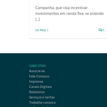
Campanha, que visa incentivar
investimentos em renda fixa, se estende
[...]
Ler Mais
0
LINKS ÚTEIS
Associe-se
Fale Conosco
Imprensa
Canais Digitais
Relatórios
Serviços e tarifas
Trabalhe conosco