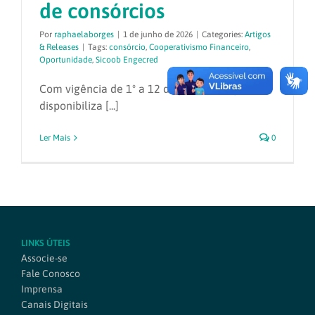
de consórcios
Por
raphaelaborges
|
1 de junho de 2026
|
Categories:
Artigos
& Releases
|
Tags:
consórcio
,
Cooperativismo Financeiro
,
Oportunidade
,
Sicoob Engecred
Com vigência de 1º a 12 de junho, campanha
disponibiliza [...]
Ler Mais
0
LINKS ÚTEIS
Associe-se
Fale Conosco
Imprensa
Canais Digitais