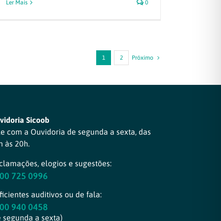
Ler Mais
0
1
2
Próximo
vidoria Sicoob
le com a Ouvidoria de segunda a sexta, das
h às 20h.
clamações, elogios e sugestões:
00 725 0996
icientes auditivos ou de fala:
00 940 0458
e segunda a sexta)