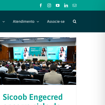
Facebook
Instagram
YouTube
LinkedIn
E-
mail
s
Atendimento
Associe-se
Sicoob Engecred