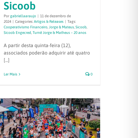
Sicoob
Por
gabriellaaraujo
|
11 de dezembro de
2024
|
Categories:
Artigos & Releases
|
Tags:
Cooperativismo Financeiro
,
Jorge & Mateus
,
Sicoob
,
Sicoob Engecred
,
Turnê Jorge & Matheus – 20 anos
A partir desta quinta-feira (12),
associados poderão adquirir até quatro
[...]
Ler Mais
0