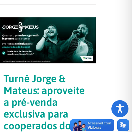
Turnê Jorge &
Mateus: aproveite
a pré-venda
exclusiva para
cooperados do