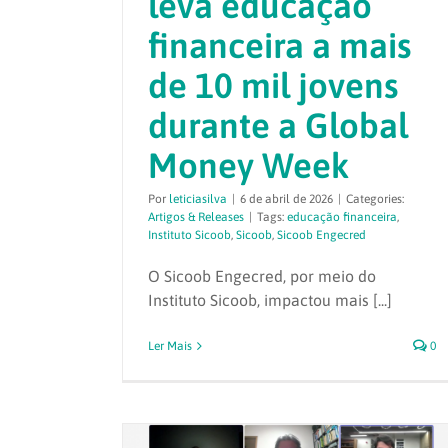
leva educação
financeira a mais
de 10 mil jovens
durante a Global
Money Week
Por
leticiasilva
|
6 de abril de 2026
|
Categories:
Artigos & Releases
|
Tags:
educação financeira
,
Instituto Sicoob
,
Sicoob
,
Sicoob Engecred
O Sicoob Engecred, por meio do
Instituto Sicoob, impactou mais [...]
Ler Mais
0