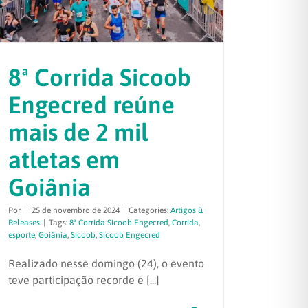
8ª Corrida Sicoob
Engecred reúne
mais de 2 mil
atletas em
Goiânia
Por
|
25 de novembro de 2024
|
Categories:
Artigos &
Releases
|
Tags:
8ª Corrida Sicoob Engecred
,
Corrida
,
esporte
,
Goiânia
,
Sicoob
,
Sicoob Engecred
Realizado nesse domingo (24), o evento
teve participação recorde e [...]