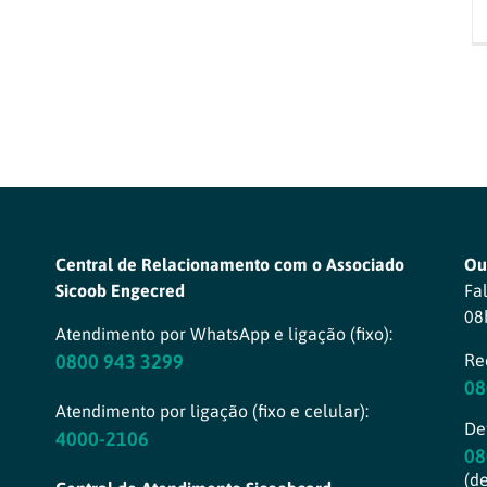
Central de Relacionamento com o Associado
Ou
Sicoob Engecred
Fa
08
Atendimento por WhatsApp e ligação (fixo):
0800 943 3299
Re
08
Atendimento por ligação (fixo e celular):
Def
4000-2106
08
(d