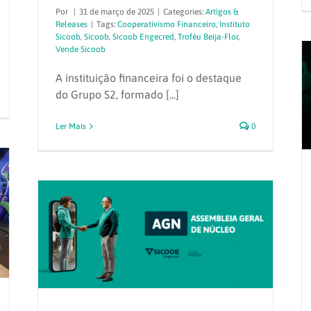
Por
|
31 de março de 2025
|
Categories:
Artigos &
Releases
|
Tags:
Cooperativismo Financeiro
,
Instituto
Sicoob
,
Sicoob
,
Sicoob Engecred
,
Troféu Beija-Flor
,
Vende Sicoob
A instituição financeira foi o destaque
do Grupo S2, formado [...]
Ler Mais
0