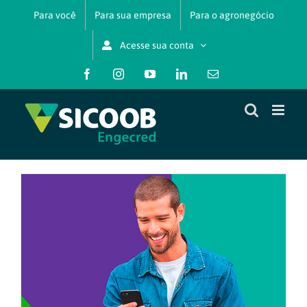
Ir
Para você
Para sua empresa
Para o agronegócio
para
o
Acesse sua conta
conteúdo
Facebook
Instagram
YouTube
LinkedIn
E-
mail