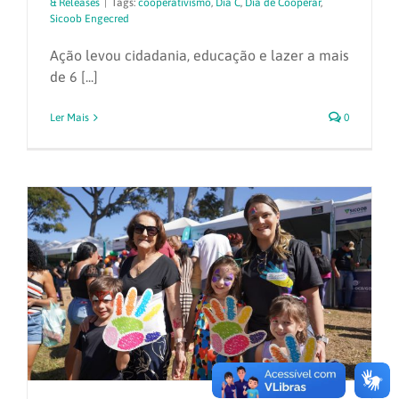
& Releases
|
Tags:
cooperativismo
,
Dia C
,
Dia de Cooperar
,
Sicoob Engecred
Ação levou cidadania, educação e lazer a mais
de 6 [...]
Ler Mais
0