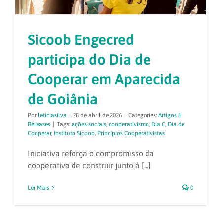
Sicoob Engecred
participa do Dia de
Cooperar em Aparecida
de Goiânia
Por
leticiasilva
|
28 de abril de 2026
|
Categories:
Artigos &
Releases
|
Tags:
ações sociais
,
cooperativismo
,
Dia C
,
Dia de
Cooperar
,
Instituto Sicoob
,
Princípios Cooperativistas
Iniciativa reforça o compromisso da
cooperativa de construir junto à [...]
Ler Mais
0