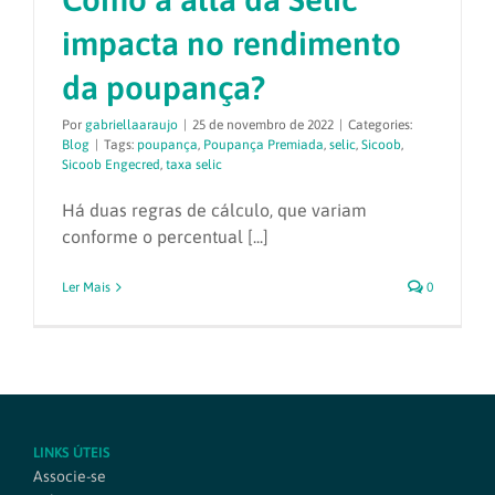
impacta no rendimento
da poupança?
Por
gabriellaaraujo
|
25 de novembro de 2022
|
Categories:
Blog
|
Tags:
poupança
,
Poupança Premiada
,
selic
,
Sicoob
,
Sicoob Engecred
,
taxa selic
Há duas regras de cálculo, que variam
conforme o percentual [...]
Ler Mais
0
LINKS ÚTEIS
Associe-se