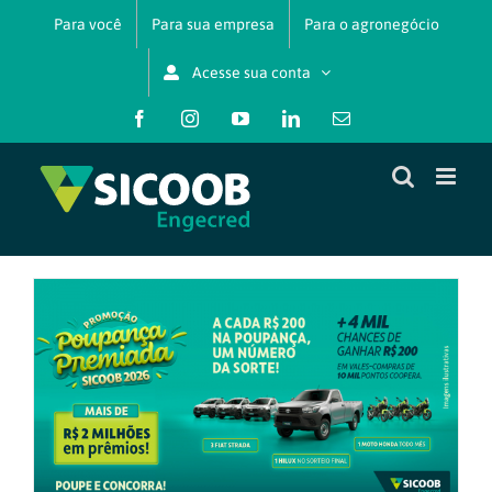
Ir
Para você
Para sua empresa
Para o agronegócio
para
o
Acesse sua conta
conteúdo
Facebook
Instagram
YouTube
LinkedIn
E-
mail