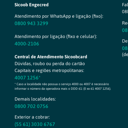
Sicoob Engecred
Fa
08
Atendimento por WhatsApp e ligação (fixo):
0800 943 3299
Re
08
Atendimento por ligação (fixo e celular):
Def
4000-2106
08
(d
Central de Atendimento Sicoobcard
Dúvidas, roubo ou perda do cartão
Capitais e regiões metropolitanas:
4007 1256*
* Caso a localidade não possua o serviço 4000 ou 4007 é necessário
informar o número da operadora mais o DDD 61: (0 xx 61 4007 1256).
Demais localidades:
0800 702 0756
Exterior a cobrar:
(55 61) 3030 6767