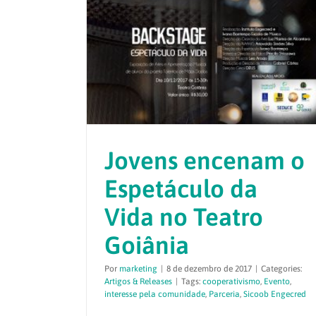
Jovens encenam o
Espetáculo da
Vida no Teatro
Goiânia
Por
marketing
|
8 de dezembro de 2017
|
Categories:
Artigos & Releases
|
Tags:
cooperativismo
,
Evento
,
interesse pela comunidade
,
Parceria
,
Sicoob Engecred