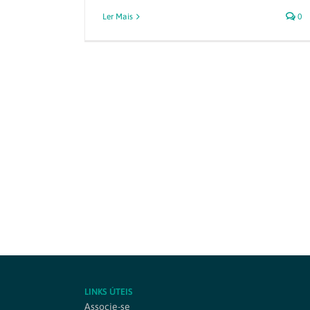
Ler Mais
0
LINKS ÚTEIS
Associe-se