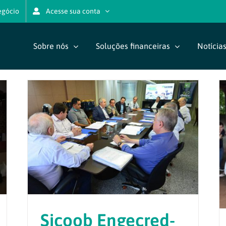
egócio
Acesse sua conta
Sobre nós
Soluções financeiras
Notícia
Sicoob Engecred-