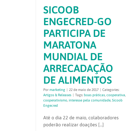
SICOOB
ENGECRED-GO
PARTICIPA DE
MARATONA
MUNDIAL DE
ARRECADAÇÃO
DE ALIMENTOS
Por
marketing
|
22 de maio de 2017
|
Categories:
Artigos & Releases
|
Tags:
boas práticas
,
cooperativa
,
cooperativismo
,
interesse pela comunidade
,
Sicoob
Engecred
Até o dia 22 de maio, colaboradores
poderão realizar doações [...]