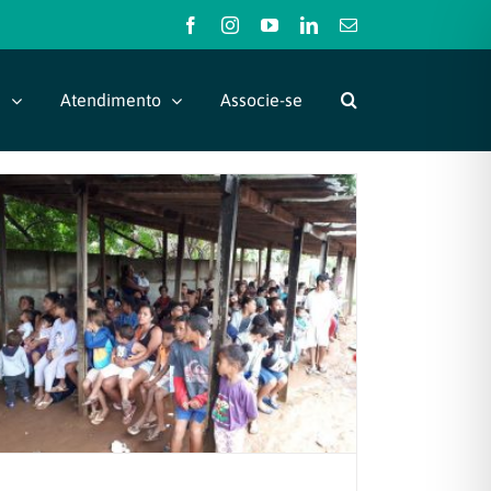
Facebook
Instagram
YouTube
LinkedIn
E-
mail
s
Atendimento
Associe-se