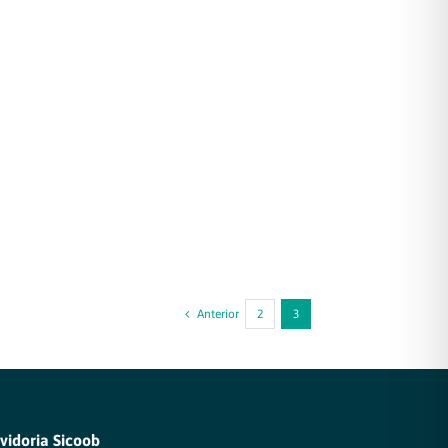
Anterior
2
3
vidoria Sicoob