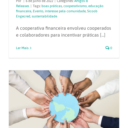
Por
|
6 de julho de 2022
|
Categories:
Artigos &
Releases
|
Tags:
boas práticas
,
cooperativismo
,
educação
financeira
,
Evento
,
interesse pela comunidade
,
Sicoob
Engecred
,
sustentabilidade
A cooperativa financeira envolveu cooperados
e colaboradores para incentivar práticas [...]
Ler Mais
0