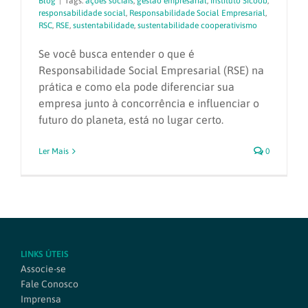
Blog
|
Tags:
ações sociais
,
gestão empresarial
,
Instituto Sicoob
,
responsabilidade social
,
Responsabilidade Social Empresarial
,
RSC
,
RSE
,
sustentabilidade
,
sustentabilidade cooperativismo
Se você busca entender o que é
Responsabilidade Social Empresarial (RSE) na
prática e como ela pode diferenciar sua
empresa junto à concorrência e influenciar o
futuro do planeta, está no lugar certo.
Ler Mais
0
LINKS ÚTEIS
Associe-se
Fale Conosco
Imprensa